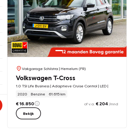
Vakgarage Schilstra
| Hemelum (FR)
Volkswagen T-Cross
1.0 TSI Life Business | Adaptieve Cruise Control | LED |
2020
Benzine
61.615 km
€ 16.850
€ 204
of v.a.
/mnd
Bekijk