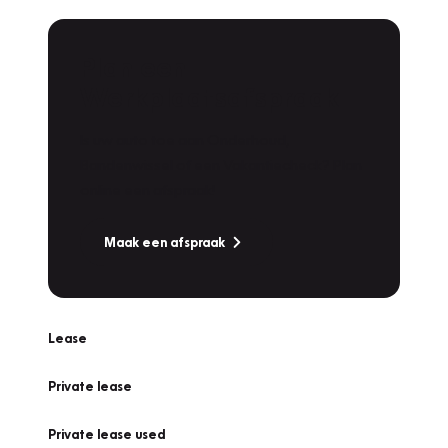
Plan een
Werkplaatsafspraak
Is uw auto toe aan Onderhoud,
Bandenwissel of een Vakantiecheck? Plan
online een afspraak!
Maak een afspraak
Lease
Private lease
Private lease used