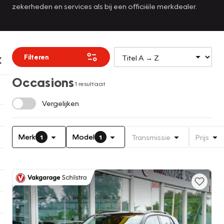
zekerheden en services als bij een officiële merkdealer.
Filteren
Occasions
1 resultaat
Vergelijken
Merk
Model
Transmissie
Prijs
1
1