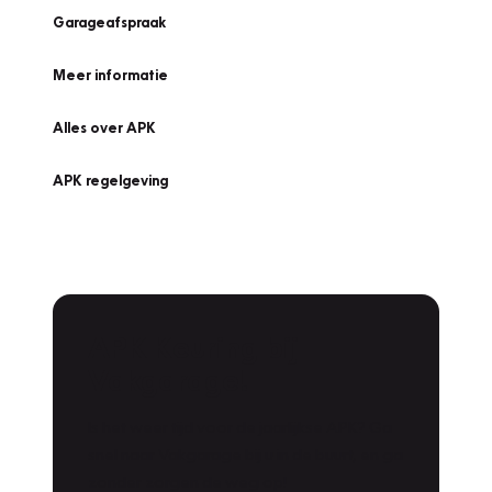
Garageafspraak
Meer informatie
Alles over APK
APK regelgeving
APK Keuring bij
Vakgarage!
Is het weer tijd voor de jaarlijkse APK? Ga
snel naar Vakgarage bij u in de buurt, en ga
zonder zorgen de weg op!