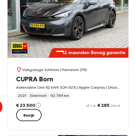
Vakgarage Schilstra
| Hemelum (FR)
CUPRA Born
Adrenaline One 62 kWh SOH 92% | Apple Carplay | Draadloze telefoonlader |
2021
Elektrisch
92.794 km
€ 23.500
€ 285
of v.a.
/mnd
Bekijk