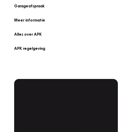
Garageafspraak
Meer informatie
Alles over APK
APK regelgeving
APK Keuring bij
Vakgarage!
Is het weer tijd voor de jaarlijkse APK? Ga
snel naar Vakgarage bij u in de buurt, en ga
zonder zorgen de weg op!