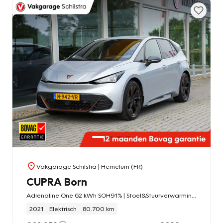
Vakgarage Schilstra
| Hemelum (FR)
CUPRA Born
Adrenaline One 62 kWh SOH91% | Stoel&Stuurverwarming | Apple Carplay | Draadloze telefoonoplader |
2021
Elektrisch
80.700 km