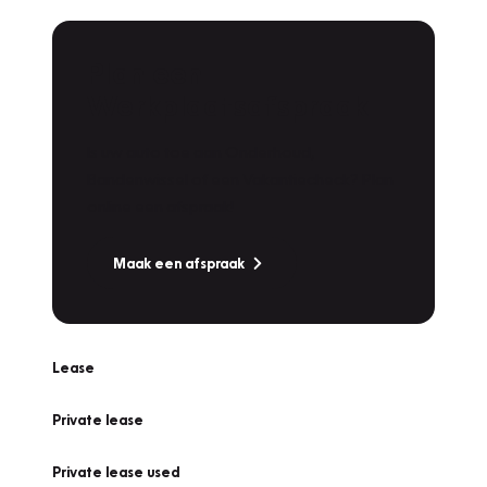
Plan een
Werkplaatsafspraak
Is uw auto toe aan Onderhoud,
Bandenwissel of een Vakantiecheck? Plan
online een afspraak!
Maak een afspraak
Lease
Private lease
Private lease used