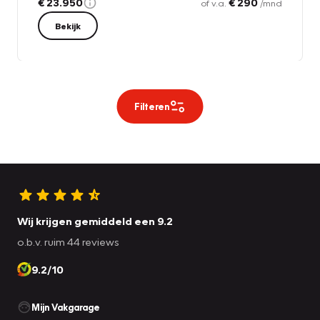
€ 23.950
€ 290
of v.a.
/mnd
Bekijk
Filteren
Wij krijgen gemiddeld een 9.2
o.b.v. ruim 44 reviews
9.2/10
Mijn Vakgarage