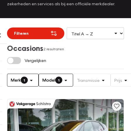
zekerheden en services als bij een officiële merkdealer.
Filteren
Occasions
2 resultaten
Vergelijken
Merk
Model
Transmissie
Prijs
1
1