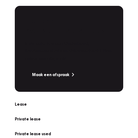
Plan een
Werkplaatsafspraak
Is uw auto toe aan Onderhoud,
Bandenwissel of een Vakantiecheck? Plan
online een afspraak!
Maak een afspraak
Lease
Private lease
Private lease used