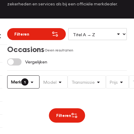
zekerheden en services als bij een officiële merkdealer.
Filteren
Occasions
Geen resultaten
Vergelijken
Merk
Model
Transmissie
Prijs
1
Filteren