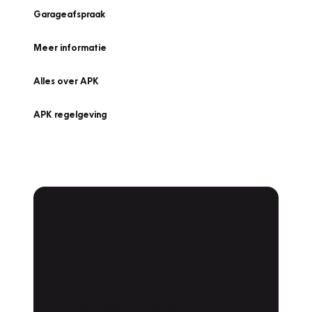
Garageafspraak
Meer informatie
Alles over APK
APK regelgeving
APK Keuring bij
Vakgarage!
Is het weer tijd voor de jaarlijkse APK? Ga
snel naar Vakgarage bij u in de buurt, en ga
zonder zorgen de weg op!