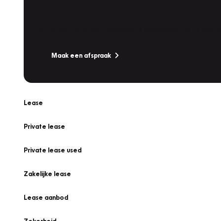
Werkplaatsafspraak
Is uw auto toe aan Onderhoud, Bandenwissel of een Va
Maak een afspraak
Lease
Private lease
Private lease used
Zakelijke lease
Lease aanbod