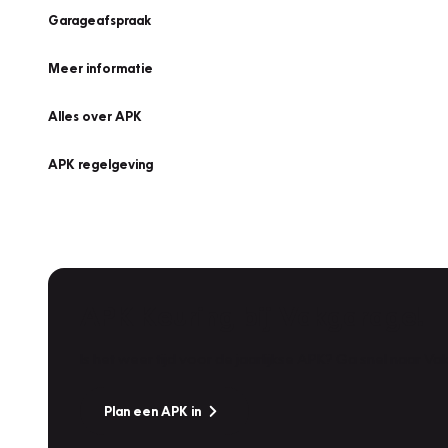
Garageafspraak
Meer informatie
Alles over APK
APK regelgeving
APK Keuring bij Vakgarage!
Is het weer tijd voor de jaarlijkse APK? Ga snel naar V
Plan een APK in