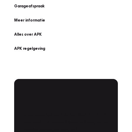
Garageafspraak
Meer informatie
Alles over APK
APK regelgeving
APK Keuring bij
Vakgarage!
Is het weer tijd voor de jaarlijkse APK? Ga
snel naar Vakgarage bij u in de buurt, en ga
zonder zorgen de weg op!