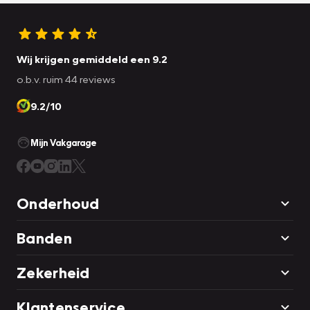
Onze algemene voorwaarden vindt u
hier
De overige vragen vindt u
hier
Wij krijgen gemiddeld een 9.2
o.b.v. ruim 44 reviews
9.2/10
Mijn Vakgarage
Onderhoud
Banden
Zekerheid
Klantenservice