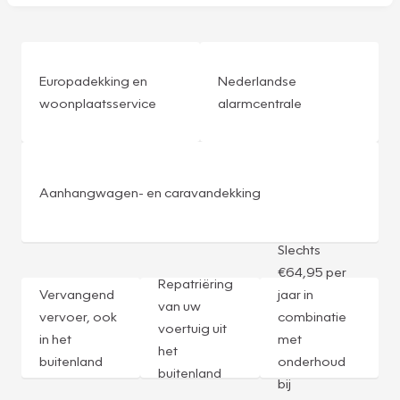
Europadekking en
Nederlandse
woonplaatsservice
alarmcentrale
Aanhangwagen- en caravandekking
Slechts
€64,95 per
Repatriëring
Vervangend
jaar in
van uw
vervoer, ook
combinatie
voertuig uit
in het
met
het
buitenland
onderhoud
buitenland
bij