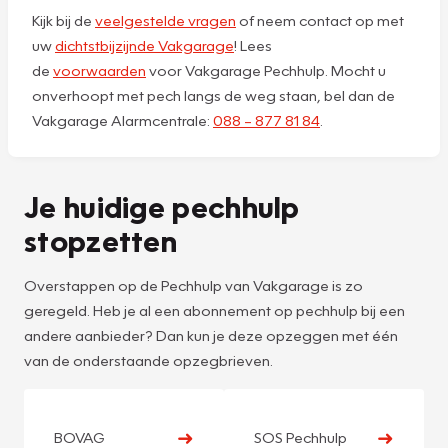
Kijk bij de
veelgestelde vragen
of neem contact op met
uw
dichtstbijzijnde Vakgarage
! Lees
de
voorwaarden
voor Vakgarage Pechhulp. Mocht u
onverhoopt met pech langs de weg staan, bel dan de
Vakgarage Alarmcentrale:
088 – 877 81 84
.
Je huidige pechhulp
stopzetten
Overstappen op de Pechhulp van Vakgarage is zo
geregeld. Heb je al een abonnement op pechhulp bij een
andere aanbieder? Dan kun je deze opzeggen met één
van de onderstaande opzegbrieven.
➜
➜
BOVAG
SOS Pechhulp