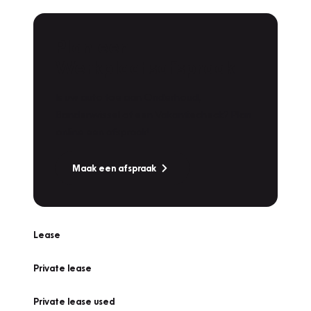
Plan een
Werkplaatsafspraak
Is uw auto toe aan Onderhoud,
Bandenwissel of een Vakantiecheck? Plan
online een afspraak!
Maak een afspraak
Lease
Private lease
Private lease used