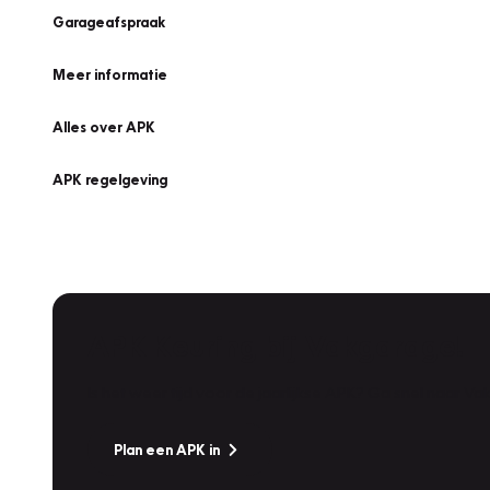
Garageafspraak
Meer informatie
Alles over APK
APK regelgeving
APK Keuring bij Vakgarage!
Is het weer tijd voor de jaarlijkse APK? Ga snel naar V
Plan een APK in