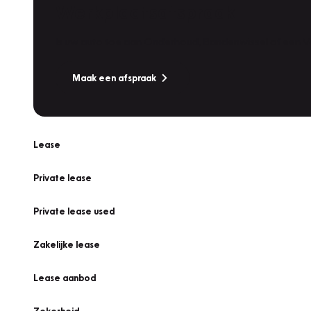
Werkplaatsafspraak
Is uw auto toe aan Onderhoud, Bandenwissel of een Va
Maak een afspraak
Lease
Private lease
Private lease used
Zakelijke lease
Lease aanbod