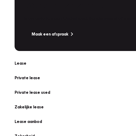
Werkplaatsafspraak
Is uw auto toe aan Onderhoud, Bandenwissel of een Va
Maak een afspraak
Lease
Private lease
Private lease used
Zakelijke lease
Lease aanbod