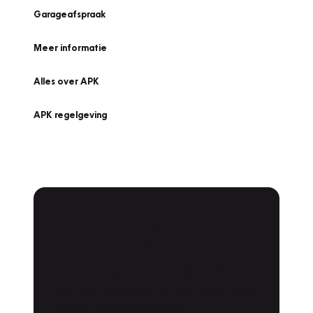
Garageafspraak
Meer informatie
Alles over APK
APK regelgeving
APK Keuring bij
Vakgarage!
Is het weer tijd voor de jaarlijkse APK? Ga
snel naar Vakgarage bij u in de buurt, en ga
zonder zorgen de weg op!