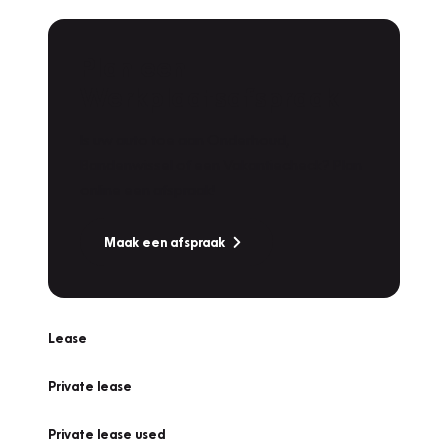
Plan een
Werkplaatsafspraak
Is uw auto toe aan Onderhoud,
Bandenwissel of een Vakantiecheck? Plan
online een afspraak!
Maak een afspraak
Lease
Private lease
Private lease used