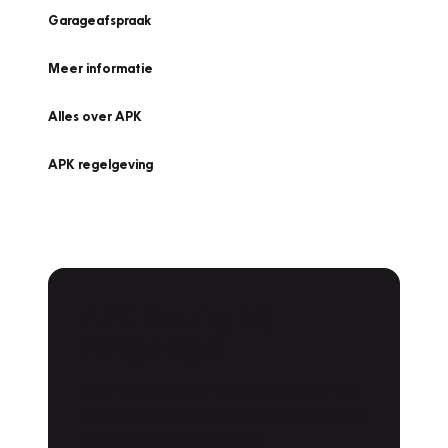
Garageafspraak
Meer informatie
Alles over APK
APK regelgeving
APK Keuring bij
Vakgarage!
Is het weer tijd voor de jaarlijkse APK? Ga
snel naar Vakgarage bij u in de buurt, en ga
zonder zorgen de weg op!