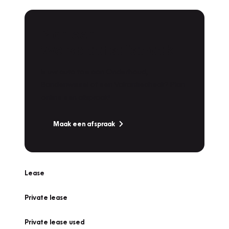
Plan een
Werkplaatsafspraak
Is uw auto toe aan Onderhoud,
Bandenwissel of een Vakantiecheck? Plan
online een afspraak!
Maak een afspraak
Lease
Private lease
Private lease used