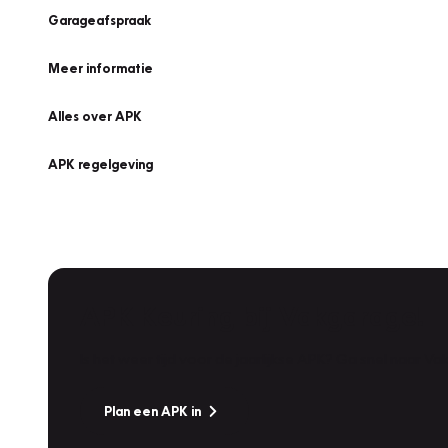
Garageafspraak
Meer informatie
Alles over APK
APK regelgeving
APK Keuring bij Vakgarage!
Is het weer tijd voor de jaarlijkse APK? Ga snel naar V
Plan een APK in