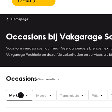
Contact
Homepage
Occasions bij Vakgarage Sc
Voorkom verrassingen achteraf! Veel aanbieders brengen extra 
Vakgarage Pechhulp en dezelfde zekerheden en services als bij
Occasions
Geen resultaten
Merk
Model
Transmissie
Prijs
1