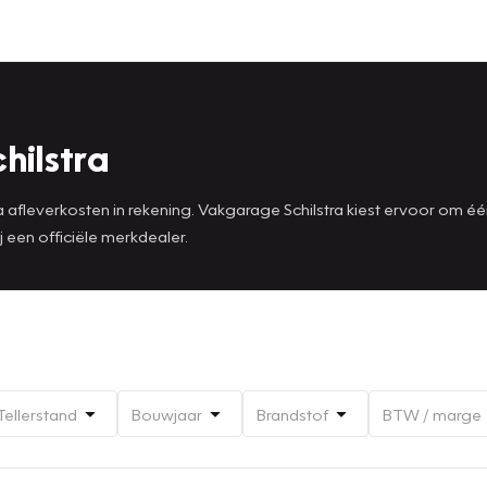
hilstra
afleverkosten in rekening. Vakgarage Schilstra kiest ervoor om éé
 een officiële merkdealer.
Tellerstand
Bouwjaar
Brandstof
BTW / marge