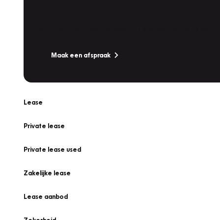
Werkplaatsafspraak
Is uw auto toe aan Onderhoud, Bandenwissel of een Va
Maak een afspraak
Lease
Private lease
Private lease used
Zakelijke lease
Lease aanbod