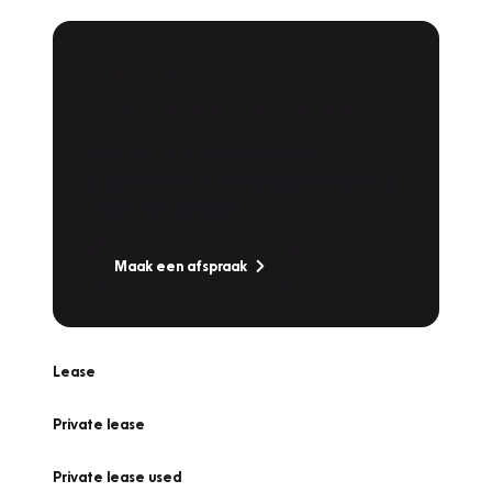
Plan een
Werkplaatsafspraak
Is uw auto toe aan Onderhoud,
Bandenwissel of een Vakantiecheck? Plan
online een afspraak!
Maak een afspraak
Lease
Private lease
Private lease used