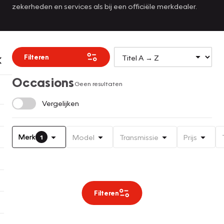
zekerheden en services als bij een officiële merkdealer.
Filteren
Occasions
Geen resultaten
Vergelijken
Merk
Model
Transmissie
Prijs
1
Filteren