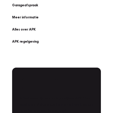
Garageafspraak
Meer informatie
Alles over APK
APK regelgeving
APK Keuring bij
Vakgarage!
Is het weer tijd voor de jaarlijkse APK? Ga
snel naar Vakgarage bij u in de buurt, en ga
zonder zorgen de weg op!