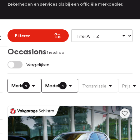
zekerheden en services als bij een officiële merkdealer.
Filteren
Occasions
1 resultaat
Vergelijken
Merk
Model
Transmissie
Prijs
1
1