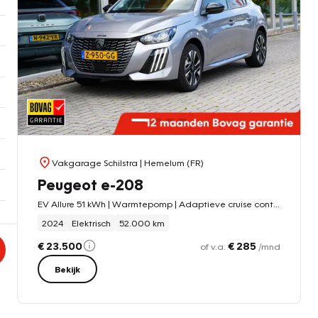
Vakgarage Schilstra
| Hemelum (FR)
Peugeot e-208
EV Allure 51 kWh | Warmtepomp | Adaptieve cruise control | Stoelverwarming |
2024
Elektrisch
52.000 km
€ 23.500
€ 285
of v.a.
/mnd
Bekijk