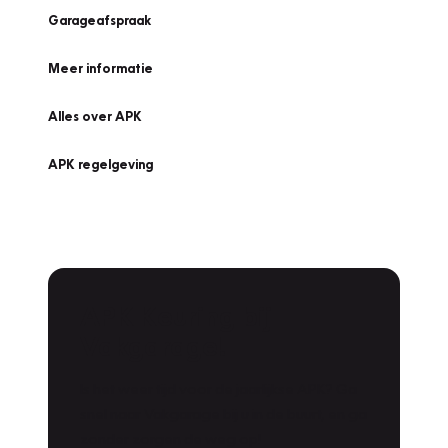
Garageafspraak
Meer informatie
Alles over APK
APK regelgeving
APK Keuring bij
Vakgarage!
Is het weer tijd voor de jaarlijkse APK? Ga
snel naar Vakgarage bij u in de buurt, en ga
zonder zorgen de weg op!