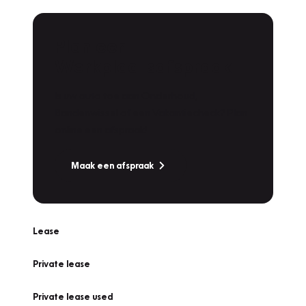
Plan een
Werkplaatsafspraak
Is uw auto toe aan Onderhoud,
Bandenwissel of een Vakantiecheck? Plan
online een afspraak!
Maak een afspraak
Lease
Private lease
Private lease used