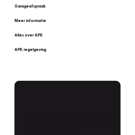
Garageafspraak
Meer informatie
Alles over APK
APK regelgeving
APK Keuring bij
Vakgarage!
Is het weer tijd voor de jaarlijkse APK? Ga
snel naar Vakgarage bij u in de buurt, en ga
zonder zorgen de weg op!