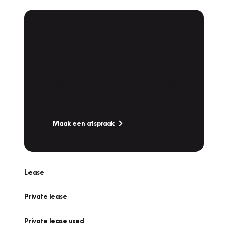
Plan een
Werkplaatsafspraak
Is uw auto toe aan Onderhoud,
Bandenwissel of een Vakantiecheck? Plan
online een afspraak!
Maak een afspraak
Lease
Private lease
Private lease used