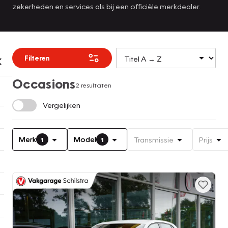
zekerheden en services als bij een officiële merkdealer.
Filteren
Occasions
2 resultaten
Vergelijken
Merk
Model
Transmissie
Prijs
1
1