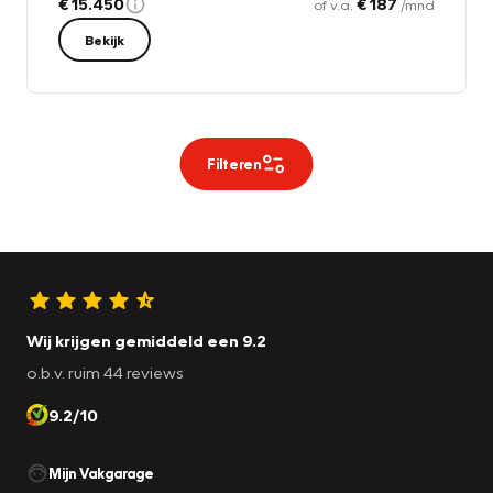
€ 15.450
€ 187
of v.a.
/mnd
Bekijk
Filteren
Wij krijgen gemiddeld een 9.2
o.b.v. ruim 44 reviews
9.2/10
Mijn Vakgarage