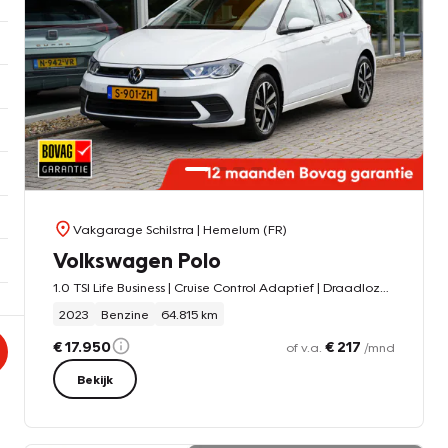
Vakgarage Schilstra
| Hemelum (FR)
Volkswagen Polo
1.0 TSI Life Business | Cruise Control Adaptief | Draadloze Telefoonlader |
2023
Benzine
64.815 km
€ 17.950
€ 217
of v.a.
/mnd
Bekijk