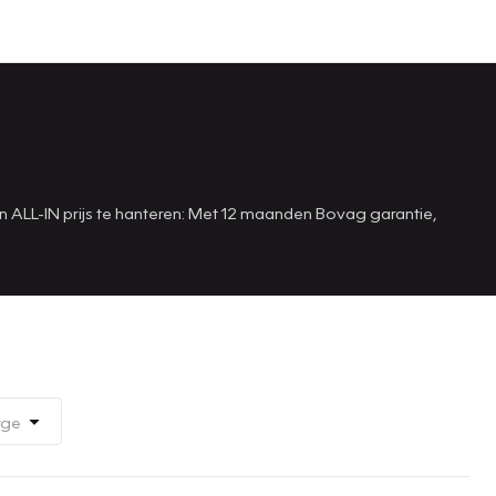
n ALL-IN prijs te hanteren: Met 12 maanden Bovag garantie,
rge