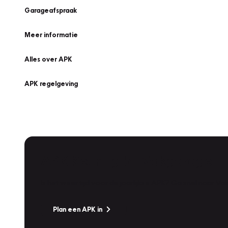
Garageafspraak
Meer informatie
Alles over APK
APK regelgeving
APK Keuring bij Vakgarage!
Is het weer tijd voor de jaarlijkse APK? Ga snel naar V
Plan een APK in