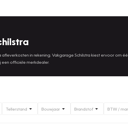
hilstra
afleverkosten in rekening. Vakgarage Schilstra kiest ervoor om éé
 een officiële merkdealer.
Tellerstand
Bouwjaar
Brandstof
BTW / ma