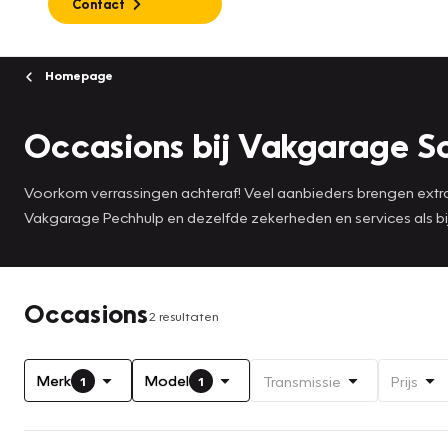
Contact
Homepage
Occasions bij Vakgarage Sc
Voorkom verrassingen achteraf! Veel aanbieders brengen extra 
Vakgarage Pechhulp en dezelfde zekerheden en services als bij
Occasions
2 resultaten
Merk
Model
Transmissie
Prijs
1
1