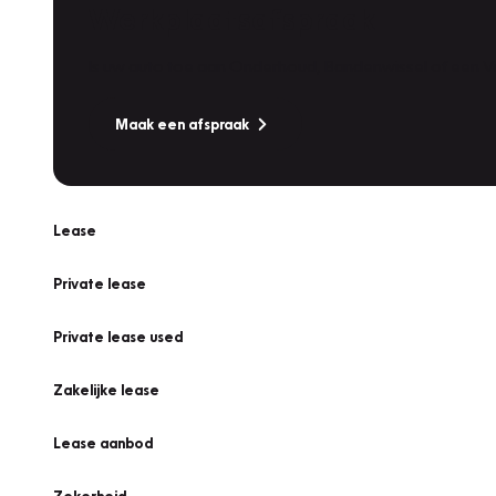
Werkplaatsafspraak
Is uw auto toe aan Onderhoud, Bandenwissel of een Va
Maak een afspraak
Lease
Private lease
Private lease used
Zakelijke lease
Lease aanbod