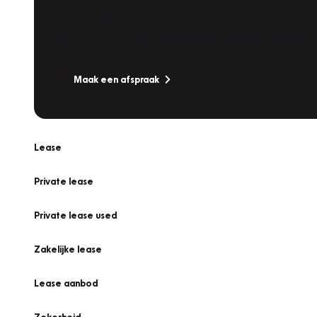
Werkplaatsafspraak
Is uw auto toe aan Onderhoud, Bandenwissel of een Va
Maak een afspraak
Lease
Private lease
Private lease used
Zakelijke lease
Lease aanbod