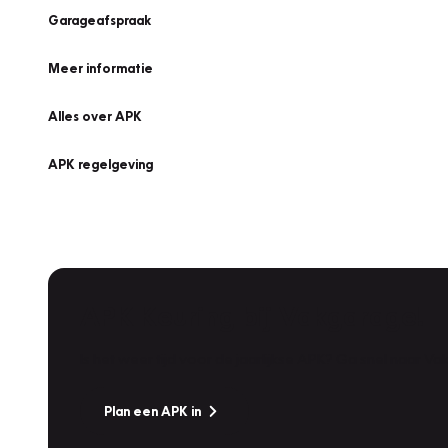
Garageafspraak
Meer informatie
Alles over APK
APK regelgeving
APK Keuring bij Vakgarage!
Is het weer tijd voor de jaarlijkse APK? Ga snel naar V
Plan een APK in